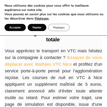
Nous utilisons des cookies pour vous offrir la meilleure
expérience sur notre site.
Vous pouvez en savoir plus sur les cookies que nous utilisons ou
les désactiver dans
Réglages
.
VTC Nice réinvente les trajets urbains
Accepter
Rejeter
Réglages
entre élégance nocturne et liberté
totale
Vous appréciez le transport en VTC mais hésitez
sur la compagnie à contacter ?
Essayez de vous
déplacer avec Mathieu VTC Nice
et profitez d’un
service porte-à-porte pensé pour l’agglomération
niçoise. Les courses de nuit en VTC à Nice
appliquent un supplément maîtrisé de 5 euros,
clairement annoncé afin d’éviter toute attente
inutile ou retard. Pour estimer votre trajet, une
page de simulation est disponible, issue d’une