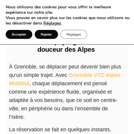
Nous utilisons des cookies pour vous offrir la meilleure
expérience sur notre site.
Vous pouvez en savoir plus sur les cookies que nous utilisons ou
les désactiver dans
Réglages
.
VTC et Grenoble : l’art de voyager en
Accepter
Rejeter
Réglages
van entre les paysages d’Isère et la
douceur des Alpes
À Grenoble, se déplacer peut devenir bien plus
qu’un simple trajet. Avec
Grenoble VTC Alpes
Mobilité
, chaque déplacement est pensé
comme une expérience fluide, organisée et
adaptée à vos besoins, que ce soit en centre-
ville, en périphérie ou dans l’ensemble de
l’Isère.
La réservation se fait en quelques instants,