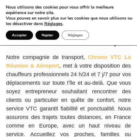
Nous utilisons des cookies pour vous offrir la meilleure
expérience sur notre site.
Vous pouvez en savoir plus sur les cookies que nous utilisons ou
les désactiver dans
Réglages
.
VTC à La Réunion l’élégance du voyage
Accepter
Rejeter
Réglages
commence dès vos navettes aéroport
Notre compagnie de transport,
Chrono VTC La
Réunion & Aéroport
, met à votre disposition des
chauffeurs professionnels 24 h/24 et 7 j/7 pour vos
déplacements sur toute l’île et au-delà. Que vous
soyez entrepreneur souhaitant rencontrer des
clients ou particulier en quête de confort, notre
service VTC garantit fiabilité et ponctualité. Nous
assurons des trajets toutes distances, en France
comme en Europe, avec un haut niveau de
service. Accueillez vos proches, familles ou