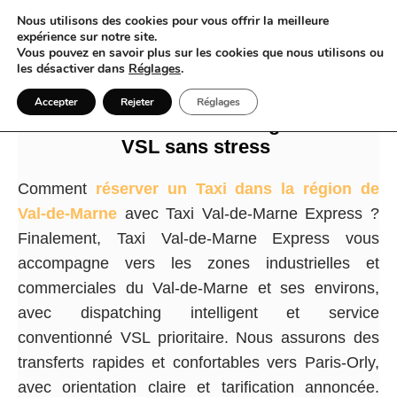
Nous utilisons des cookies pour vous offrir la meilleure
expérience sur notre site.
Vous pouvez en savoir plus sur les cookies que nous utilisons ou
les désactiver dans
Réglages
.
Taxi Val-de-Marne Express fait du Taxi
Accepter
Rejeter
Réglages
en Val-de-Marne un Planning de navette
VSL sans stress
Comment
réserver un Taxi dans la région de
Val-de-Marne
avec Taxi Val-de-Marne Express ?
Finalement, Taxi Val-de-Marne Express vous
accompagne vers les zones industrielles et
commerciales du Val-de-Marne et ses environs,
avec dispatching intelligent et service
conventionné VSL prioritaire. Nous assurons des
transferts rapides et confortables vers Paris-Orly,
avec orientation claire et tarification annoncée.