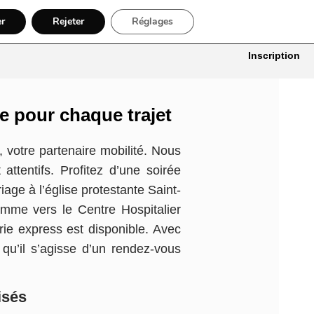
er
Rejeter
Réglages
itures
Bâtiment, Artisans & Électriciens
Déménageur
Divers
Inscription
le pour chaque trajet
, votre partenaire mobilité. Nous
ttentifs. Profitez d’une soirée
age à l’église protestante Saint-
mme vers le Centre Hospitalier
ie express est disponible. Avec
qu’il s’agisse d’un rendez-vous
isés