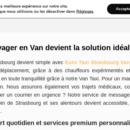
a meilleure expérience sur notre site.
Accept
ires & Blogs
Web
Taxi
VTC
Ambulance
Locations De Vo
que nous utilisons ou les désactiver dans
Réglages
.
ager en Van devient la solution idéa
asbourg devient simple avec
Euro Taxi Strasbourg Van
déplacement, grâce à des chauffeurs expérimentés et a
toute tranquillité grâce à notre Van Taxi. Pour un mari
on. Nous assurons également vos trajets médicaux, co
ier un courrier en urgence ? Notre service de messager
 de Strasbourg et ses alentours devient accessible, 
l.
rt quotidien et services premium personnal