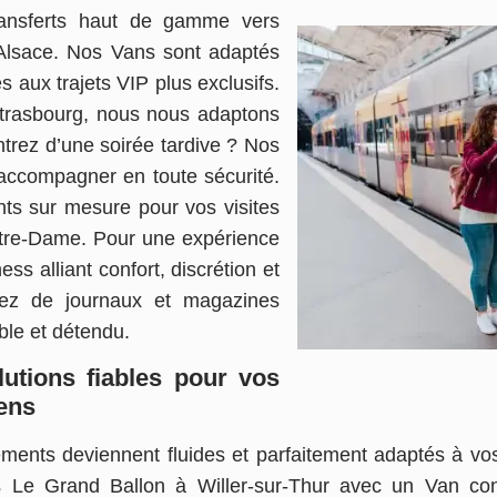
ransferts haut de gamme vers
Alsace. Nos Vans sont adaptés
s aux trajets VIP plus exclusifs.
e Strasbourg, nous nous adaptons
ntrez d’une soirée tardive ? Nos
accompagner en toute sécurité.
s sur mesure pour vos visites
tre-Dame. Pour une expérience
ss alliant confort, discrétion et
itez de journaux et magazines
able et détendu.
utions fiables pour vos
ens
ments deviennent fluides et parfaitement adaptés à vo
rs Le Grand Ballon à Willer-sur-Thur avec un Van con