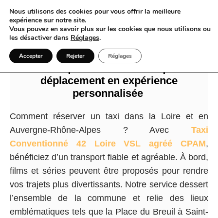
Nous utilisons des cookies pour vous offrir la meilleure
expérience sur notre site.
Vous pouvez en savoir plus sur les cookies que nous utilisons ou
les désactiver dans
Réglages
.
Taxi et Loire un service conventionné
Accepter
Rejeter
Réglages
VSL qui transforme chaque
déplacement en expérience
personnalisée
Comment réserver un taxi dans la Loire et en
Auvergne-Rhône-Alpes ? Avec
Taxi
Conventionné 42 Loire VSL agréé CPAM
,
bénéficiez d’un transport fiable et agréable. À bord,
films et séries peuvent être proposés pour rendre
vos trajets plus divertissants. Notre service dessert
l’ensemble de la commune et relie des lieux
emblématiques tels que la Place du Breuil à Saint-