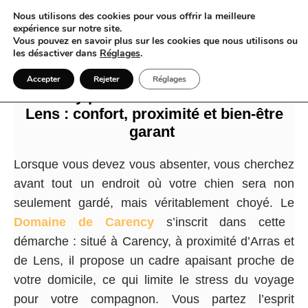
Nous utilisons des cookies pour vous offrir la meilleure
expérience sur notre site.
Vous pouvez en savoir plus sur les cookies que nous utilisons ou
les désactiver dans
Réglages
.
Pourquoi choisir le Domaine de
Accepter
Rejeter
Réglages
Carency pour votre chien sur Arras /
Lens : confort, proximité et bien-être
garant
Lorsque vous devez vous absenter, vous cherchez
avant tout un endroit où votre chien sera non
seulement gardé, mais véritablement choyé. Le
Domaine de Carency
s’inscrit dans cette
démarche : situé à Carency, à proximité d’Arras et
de Lens, il propose un cadre apaisant proche de
votre domicile, ce qui limite le stress du voyage
pour votre compagnon. Vous partez l’esprit