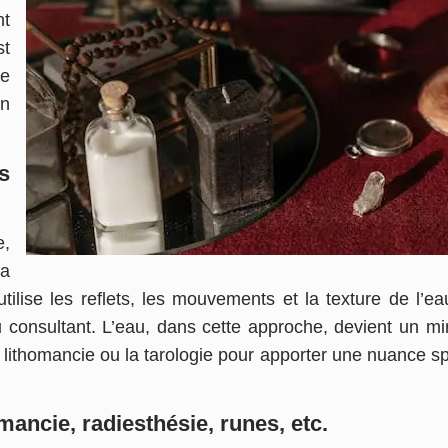
nt
st
ée
un
s
,
a
e utilise les reflets, les mouvements et la texture de l’
u consultant. L’eau, dans cette approche, devient un miro
lithomancie ou la tarologie pour apporter une nuance spi
ncie, radiesthésie, runes, etc.