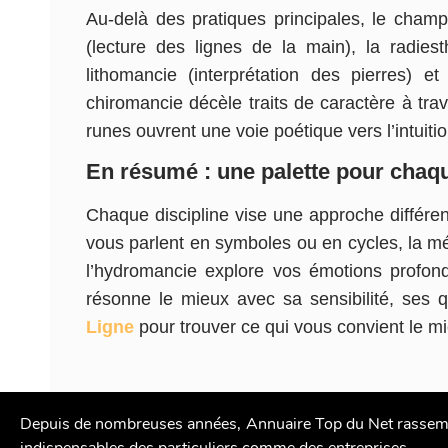
Au-delà des pratiques principales, le cham
(lecture des lignes de la main), la radies
lithomancie (interprétation des pierres) 
chiromancie décèle traits de caractère à trav
runes ouvrent une voie poétique vers l’intuitio
En résumé : une palette pour chaq
Chaque discipline vise une approche différent
vous parlent en symboles ou en cycles, la médi
l’hydromancie explore vos émotions profond
résonne le mieux avec sa sensibilité, ses q
Ligne
pour trouver ce qui vous convient le m
Depuis de nombreuses années, Annuaire Top du Net rassemb
indispensables des particuliers comme des entreprises.