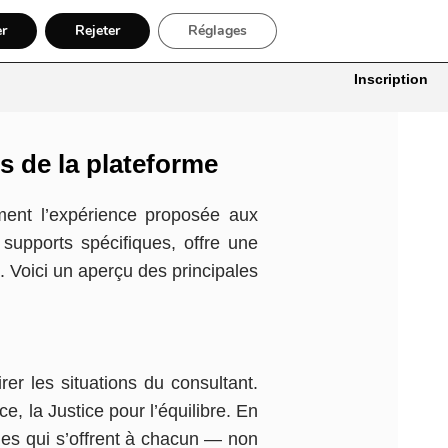
er
Rejeter
Réglages
itures
Bâtiment, Artisans & Électriciens
Déménageur
Divers
Inscription
s de la plateforme
ement l’expérience proposée aux
 supports spécifiques, offre une
 Voici un aperçu des principales
er les situations du consultant.
, la Justice pour l’équilibre. En
les qui s’offrent à chacun — non