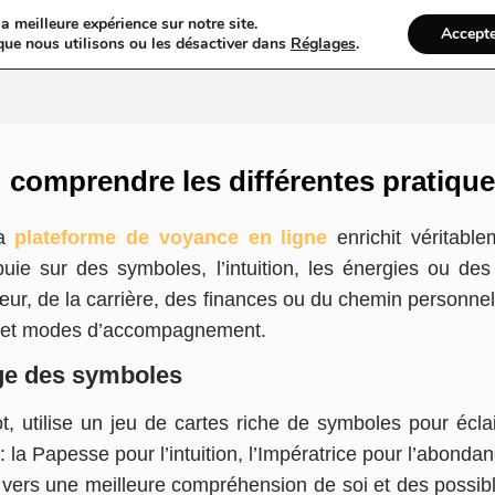
a meilleure expérience sur notre site.
Accept
ires & Blogs
Web
Taxi
VTC
Ambulance
Locations De Vo
que nous utilisons ou les désactiver dans
Réglages
.
: comprendre les différentes pratique
la
plateforme de voyance en ligne
enrichit véritabl
uie sur des symboles, l’intuition, les énergies ou des
ur, de la carrière, des finances ou du chemin personnel.
tés et modes d’accompagnement.
age des symboles
, utilise un jeu de cartes riche de symboles pour éclair
 Papesse pour l’intuition, l’Impératrice pour l’abondance
 vers une meilleure compréhension de soi et des possib