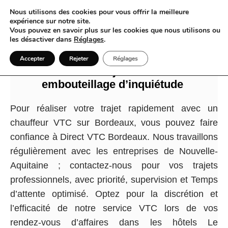
Nous utilisons des cookies pour vous offrir la meilleure
expérience sur notre site.
Vous pouvez en savoir plus sur les cookies que nous utilisons ou
les désactiver dans
Réglages
.
Direct VTC Bordeaux fait du VTC à
Accepter
Rejeter
Réglages
Bordeaux un trajet maîtrisé sans
embouteillage d’inquiétude
Pour réaliser votre trajet rapidement avec un
chauffeur VTC sur Bordeaux, vous pouvez faire
confiance à Direct VTC Bordeaux. Nous travaillons
régulièrement avec les entreprises de Nouvelle-
Aquitaine ; contactez-nous pour vos trajets
professionnels, avec priorité, supervision et Temps
d’attente optimisé. Optez pour la discrétion et
l’efficacité de notre service VTC lors de vos
rendez-vous d’affaires dans les hôtels Le